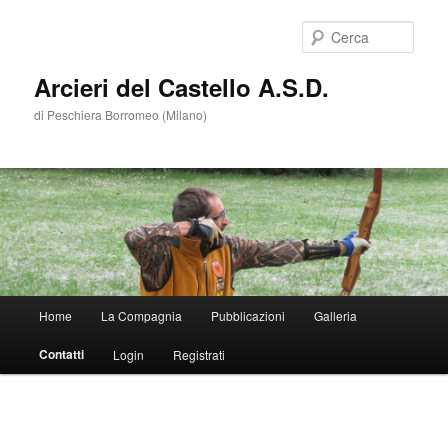
Cerca
Arcieri del Castello A.S.D.
di Peschiera Borromeo (Milano)
Menù
Home
La Compagnia
Pubblicazioni
Galleria
Vai
principale
Contatti
Login
Registrati
al
contenuto
principale