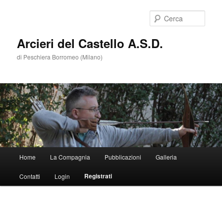
Cerca
Arcieri del Castello A.S.D.
di Peschiera Borromeo (Milano)
Menù
Home
La Compagnia
Pubblicazioni
Galleria
Vai
principale
Registrati
Contatti
Login
al
contenuto
principale