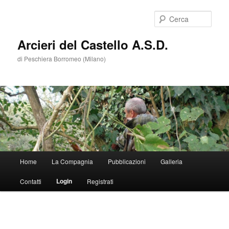
Cerca
Arcieri del Castello A.S.D.
di Peschiera Borromeo (Milano)
Menù
Home
La Compagnia
Pubblicazioni
Galleria
Vai
principale
Login
Contatti
Registrati
al
contenuto
principale